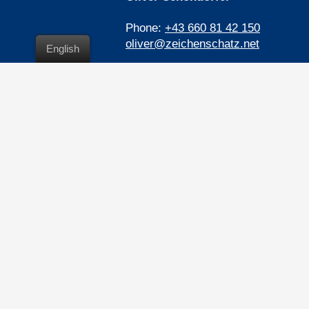
Phone:
+43 660 81 42 150
oliver@zeichenschatz.net
English
Pergerstraße 12
2500 Baden, Austria
LinkedIn
Pimp my Type