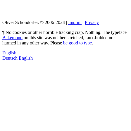
LinkedIn
Pimp my Type
Oliver Schöndorfer, © 2006-2024 |
Imprint
|
Privacy
¶ No cookies or other horrible tracking crap. Nothing. The typeface
Bakemono
on this site was neither stretched, faux-bolded nor
harmed in any other way. Please
be good to type
.
English
Deutsch
English