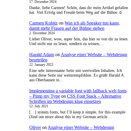
17. December 2024
Danke, liebe Carmen! Schön, dass dir mein Artikel gefallen
hat. Viel Erfolg und Freude beim Weg auf die Bühne ☺️.
Carmen Kubitz
on
Was ich als Speaker tun kann,
damit mehr Frauen auf der Bühne stehen
2. December 2024
Lieber Oliver, wow, super fein, das hier so von dir zu lesen.
Und nicht nur zu lesen, sondern zu wissen,…
Harald Adam
on
Analyse einer Website – Webdesign
beurteilen
22. January 2022
Eine sehr interessante Seite mit wertvollen Inhalten. Ich
kann diese Seite nur weiterempfehlen. Es grüßt Harald A.
aus Oberhausen in…
Implementing a variable font with fallback web fonts
– Pimp my Type
on
CSS Font Stack – Alternative
Schriften im Webdesign klug einsetzen
12. July 2021
[…] system fonts, but I’ll keep it simple, for this example
(find out more about this in my German article…
Oliver
on
Analyse einer Website – Webdesign