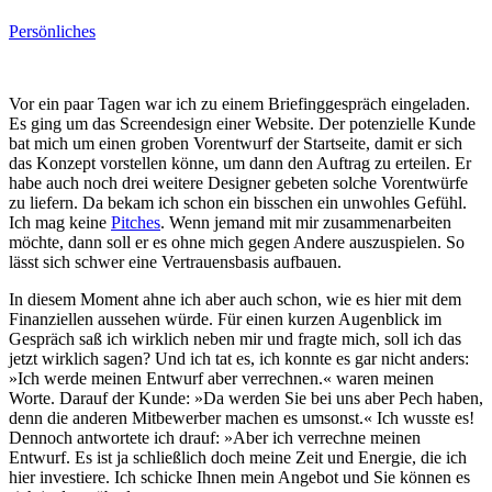
Persönliches
Vor ein paar Tagen war ich zu einem Briefinggespräch eingeladen.
Es ging um das Screendesign einer Website. Der potenzielle Kunde
bat mich um einen groben Vorentwurf der Startseite, damit er sich
das Konzept vorstellen könne, um dann den Auftrag zu erteilen. Er
habe auch noch drei weitere Designer gebeten solche Vorentwürfe
zu liefern. Da bekam ich schon ein bisschen ein unwohles Gefühl.
Ich mag keine
Pitches
. Wenn jemand mit mir zusammenarbeiten
möchte, dann soll er es ohne mich gegen Andere auszuspielen. So
lässt sich schwer eine Vertrauensbasis aufbauen.
In diesem Moment ahne ich aber auch schon, wie es hier mit dem
Finanziellen aussehen würde. Für einen kurzen Augenblick im
Gespräch saß ich wirklich neben mir und fragte mich, soll ich das
jetzt wirklich sagen? Und ich tat es, ich konnte es gar nicht anders:
»Ich werde meinen Entwurf aber verrechnen.« waren meinen
Worte. Darauf der Kunde: »Da werden Sie bei uns aber Pech haben,
denn die anderen Mitbewerber machen es umsonst.« Ich wusste es!
Dennoch antwortete ich drauf: »Aber ich verrechne meinen
Entwurf. Es ist ja schließlich doch meine Zeit und Energie, die ich
hier investiere. Ich schicke Ihnen mein Angebot und Sie können es