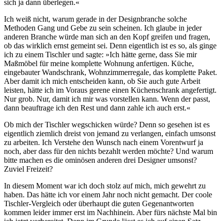
sich ja dann überlegen.«
Ich weiß nicht, warum gerade in der Designbranche solche
Methoden Gang und Gebe zu sein scheinen. Ich glaube in jeder
anderen Branche würde man sich an den Kopf greifen und fragen,
ob das wirklich ernst gemeint sei. Denn eigentlich ist es so, als ginge
ich zu einem Tischler und sagte: »Ich hätte gerne, dass Sie mir
Maßmöbel für meine komplette Wohnung anfertigen. Küche,
eingebauter Wandschrank, Wohnzimmerregale, das komplette Paket.
Aber damit ich mich entscheiden kann, ob Sie auch gute Arbeit
leisten, hätte ich im Voraus gerene einen Küchenschrank angefertigt.
Nur grob. Nur, damit ich mir was vorstellen kann. Wenn der passt,
dann beauftrage ich den Rest und dann zahle ich auch erst.«
Ob mich der Tischler wegschicken würde? Denn so gesehen ist es
eigentlich ziemlich dreist von jemand zu verlangen, einfach umsonst
zu arbeiten. Ich Verstehe den Wunsch nach einem Vorentwurf ja
noch, aber dass für den nichts bezahlt werden möchte? Und warum
bitte machen es die ominösen anderen drei Designer umsonst?
Zuviel Freizeit?
In diesem Moment war ich doch stolz auf mich, mich gewehrt zu
haben. Das hätte ich vor einem Jahr noch nicht gemacht. Der coole
Tischler-Vergleich oder überhaupt die guten Gegenantworten
kommen leider immer erst im Nachhinein. Aber fürs nächste Mal bin