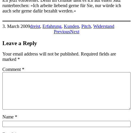
ich jetzt vorbereitet. Denn im Grunde lässt es ich auf einen Satz
runterbrechen: »Ich arbeite liebend gerne für Sie, nur würde ich
auch sehr gerne dafür bezahlt werden.«
3. March 2009
dreist
, 
Erfahrung
, 
Kunden
, 
Pitch
, 
Widerstand
Previous
Next
Leave a Reply
Your email address will not be published.
Required fields are
marked
*
Comment
*
Name
*