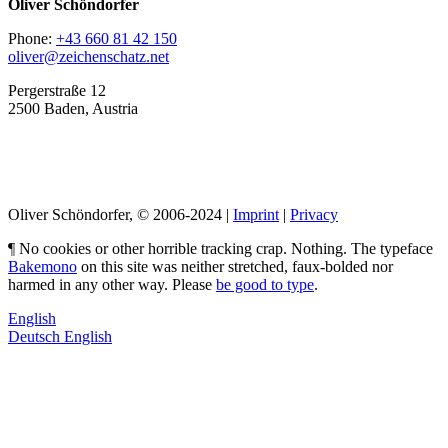
Oliver Schöndorfer
Phone:
+43 660 81 42 150
oliver@zeichenschatz.net
Pergerstraße 12
2500 Baden, Austria
LinkedIn
Pimp my Type
Oliver Schöndorfer, © 2006-2024 |
Imprint
|
Privacy
¶ No cookies or other horrible tracking crap. Nothing. The typeface
Bakemono
on this site was neither stretched, faux-bolded nor
harmed in any other way. Please
be good to type
.
English
Deutsch
English