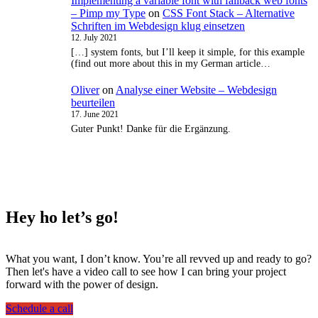
Implementing a variable font with fallback web fonts
– Pimp my Type
on
CSS Font Stack – Alternative
Schriften im Webdesign klug einsetzen
12. July 2021
[…] system fonts, but I’ll keep it simple, for this example
(find out more about this in my German article…
Oliver
on
Analyse einer Website – Webdesign
beurteilen
17. June 2021
Guter Punkt! Danke für die Ergänzung.
Hey ho
let’s go!
What you want, I don’t know. You’re all revved up and ready to go?
Then let's have a video call to see how I can bring your project
forward with the power of design.
Schedule a call