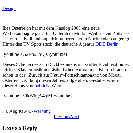
Design
Ikea Österreich hat mit dem Katalog 2008 eine neue
Werbekampagne gestartet. Unter dem Motto „Weil es dein Zuhause
ist“ wird stilvoll und zugleich humorvoll zum Nachdenken angeregt.
Hinter den TV-Spots steckt die deutsche Agentur
DDB Berlin
.
[youtube]aG2En08bUjs[/youtube]
Dieses Schema des sich Rückbesinnens mit sanfter Erzählerstimme,
leichter Klaviermusik und ästhetischen Aufnahmen ist ist mir auch
schon in der „Zurück zur Natur“-Fernsehkampagne von Maggi
Österreich, Anfang diesen Jahres, aufgefallen. Gestaltet wurde
dieser Spots von
publicis
, Wien.
[youtube]s59kWhgA4mM[/youtube]
23. August 2007
Werbung
Previous
Next
Leave a Reply