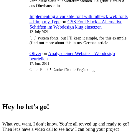
kann diese Seite nur weiterempfehlen. Es grüßt Harald A.
aus Oberhausen in…
Implementing a variable font with fallback web fonts
– Pimp my Type
on
CSS Font Stack – Alternative
Schriften im Webdesign klug einsetzen
12. July 2021
[…] system fonts, but I’ll keep it simple, for this example
(find out more about this in my German article…
Oliver
on
Analyse einer Website – Webdesign
beurteilen
17. June 2021
Guter Punkt! Danke für die Ergänzung.
Hey ho
let’s go!
What you want, I don’t know. You’re all revved up and ready to go?
Then let's have a video call to see how I can bring your project