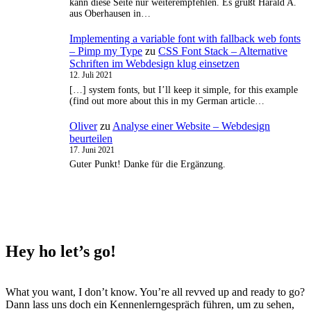
kann diese Seite nur weiterempfehlen. Es grüßt Harald A.
aus Oberhausen in…
Implementing a variable font with fallback web fonts
– Pimp my Type
zu
CSS Font Stack – Alternative
Schriften im Webdesign klug einsetzen
12. Juli 2021
[…] system fonts, but I’ll keep it simple, for this example
(find out more about this in my German article…
Oliver
zu
Analyse einer Website – Webdesign
beurteilen
17. Juni 2021
Guter Punkt! Danke für die Ergänzung.
Hey ho
let’s go!
What you want, I don’t know. You’re all revved up and ready to go?
Dann lass uns doch ein Kennenlerngespräch führen, um zu sehen,