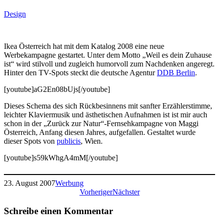
Design
Ikea Österreich hat mit dem Katalog 2008 eine neue
Werbekampagne gestartet. Unter dem Motto „Weil es dein Zuhause
ist“ wird stilvoll und zugleich humorvoll zum Nachdenken angeregt.
Hinter den TV-Spots steckt die deutsche Agentur
DDB Berlin
.
[youtube]aG2En08bUjs[/youtube]
Dieses Schema des sich Rückbesinnens mit sanfter Erzählerstimme,
leichter Klaviermusik und ästhetischen Aufnahmen ist ist mir auch
schon in der „Zurück zur Natur“-Fernsehkampagne von Maggi
Österreich, Anfang diesen Jahres, aufgefallen. Gestaltet wurde
dieser Spots von
publicis
, Wien.
[youtube]s59kWhgA4mM[/youtube]
23. August 2007
Werbung
Vorheriger
Nächster
Schreibe einen Kommentar