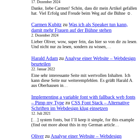
17. Dezember 2024
Danke, liebe Carmen! Schön, dass dir mein Artikel gefallen
hat. Viel Erfolg und Freude beim Weg auf die Bühne ☺️.
Carmen Kubitz
zu
Was ich als Speaker tun kann,
damit mehr Frauen auf der Bühne stehen
2. Dezember 2024
Lieber Oliver, wow, super fein, das hier so von dir zu lesen.
Und nicht nur zu lesen, sondern zu wissen,…
Harald Adam
zu
Analyse einer Website – Webdesign
beurteilen
22. Januar 2022
Eine sehr interessante Seite mit wertvollen Inhalten. Ich
kann diese Seite nur weiterempfehlen. Es grüßt Harald A.
aus Oberhausen in…
Implementing a variable font with fallback web fonts
– Pimp my Type
zu
CSS Font Stack – Alternative
Schriften im Webdesign klug einsetzen
12. Juli 2021
[…] system fonts, but I’ll keep it simple, for this example
(find out more about this in my German article…
Oliver
zu
Analyse einer Website – Webdesign