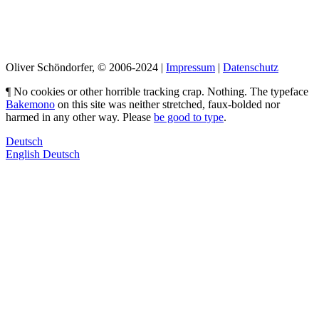
LinkedIn
Pimp my Type
Oliver Schöndorfer, © 2006-2024 |
Impressum
|
Datenschutz
¶ No cookies or other horrible tracking crap. Nothing. The typeface
Bakemono
on this site was neither stretched, faux-bolded nor
harmed in any other way. Please
be good to type
.
Deutsch
English
Deutsch