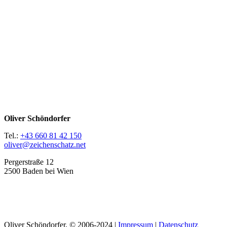
Oliver Schöndorfer
Tel.:
+43 660 81 42 150
oliver@zeichenschatz.net
Pergerstraße 12
2500 Baden bei Wien
LinkedIn
Pimp my Type
Oliver Schöndorfer, © 2006-2024 |
Impressum
|
Datenschutz