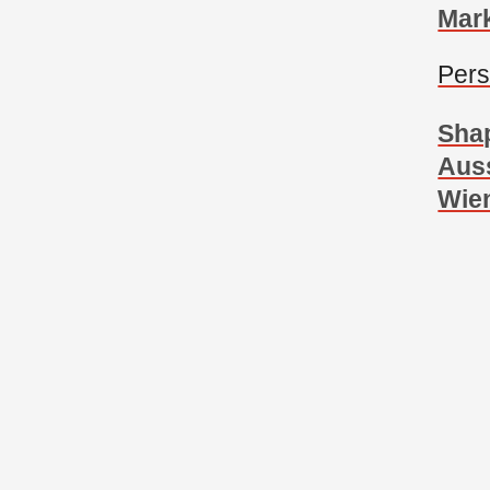
Mark
Pers
Sha
Auss
Wie