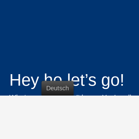
Hey ho
let’s go!
Deutsch
What you want, I don’t know. You’re all 
go? Dann lass uns doch ein Kennenlern
zu sehen, ob ich dein Projekt mit der P
vorne bringen kann.