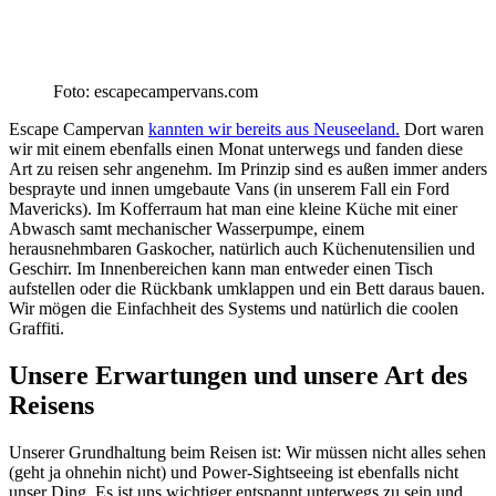
Foto: escapecampervans.com
Escape Campervan
kannten wir bereits aus Neuseeland.
Dort waren
wir mit einem ebenfalls einen Monat unterwegs und fanden diese
Art zu reisen sehr angenehm. Im Prinzip sind es außen immer anders
besprayte und innen umgebaute Vans (in unserem Fall ein Ford
Mavericks). Im Kofferraum hat man eine kleine Küche mit einer
Abwasch samt mechanischer Wasserpumpe, einem
herausnehmbaren Gaskocher, natürlich auch Küchenutensilien und
Geschirr. Im Innenbereichen kann man entweder einen Tisch
aufstellen oder die Rückbank umklappen und ein Bett daraus bauen.
Wir mögen die Einfachheit des Systems und natürlich die coolen
Graffiti.
Unsere Erwartungen und unsere Art des
Reisens
Unserer Grundhaltung beim Reisen ist: Wir müssen nicht alles sehen
(geht ja ohnehin nicht) und Power-Sightseeing ist ebenfalls nicht
unser Ding. Es ist uns wichtiger entspannt unterwegs zu sein und