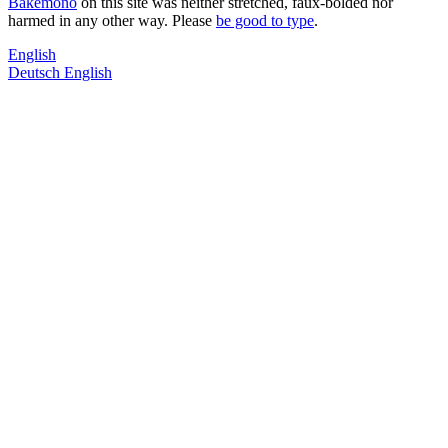
Bakemono
on this site was neither stretched, faux-bolded nor
harmed in any other way. Please
be good to type
.
English
Deutsch
English