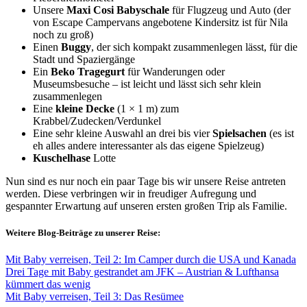
Unsere
Maxi Cosi
Babyschale
für Flugzeug und Auto (der
von Escape Campervans angebotene Kindersitz ist für Nila
noch zu groß)
Einen
Buggy
, der sich kompakt zusammenlegen lässt, für die
Stadt und Spaziergänge
Ein
Beko Tragegurt
für Wanderungen oder
Museumsbesuche – ist leicht und lässt sich sehr klein
zusammenlegen
Eine
kleine Decke
(1 × 1 m) zum
Krabbel/Zudecken/Verdunkel
Eine sehr kleine Auswahl an drei bis vier
Spielsachen
(es ist
eh alles andere interessanter als das eigene Spielzeug)
Kuschelhase
Lotte
Nun sind es nur noch ein paar Tage bis wir unsere Reise antreten
werden. Diese verbringen wir in freudiger Aufregung und
gespannter Erwartung auf unseren ersten großen Trip als Familie.
Weitere Blog-Beiträge zu unserer Reise:
Mit Baby verreisen, Teil 2: Im Camper durch die USA und Kanada
Drei Tage mit Baby gestrandet am JFK – Austrian & Lufthansa
kümmert das wenig
Mit Baby verreisen, Teil 3: Das Resümee