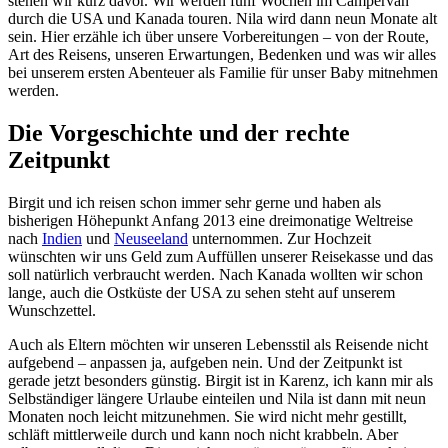
stehen wir kurz davor. Wir werden fünf Wochen im Campervan
durch die USA und Kanada touren. Nila wird dann neun Monate alt
sein. Hier erzähle ich über unsere Vorbereitungen – von der Route,
Art des Reisens, unseren Erwartungen, Bedenken und was wir alles
bei unserem ersten Abenteuer als Familie für unser Baby mitnehmen
werden.
Die Vorgeschichte und der rechte
Zeitpunkt
Birgit und ich reisen schon immer sehr gerne und haben als
bisherigen Höhepunkt Anfang 2013 eine dreimonatige Weltreise
nach
Indien
und
Neuseeland
unternommen. Zur Hochzeit
wünschten wir uns Geld zum Auffüllen unserer Reisekasse und das
soll natürlich verbraucht werden. Nach Kanada wollten wir schon
lange, auch die Ostküste der USA zu sehen steht auf unserem
Wunschzettel.
Auch als Eltern möchten wir unseren Lebensstil als Reisende nicht
aufgebend – anpassen ja, aufgeben nein. Und der Zeitpunkt ist
gerade jetzt besonders günstig. Birgit ist in Karenz, ich kann mir als
Selbständiger längere Urlaube einteilen und Nila ist dann mit neun
Monaten noch leicht mitzunehmen. Sie wird nicht mehr gestillt,
schläft mittlerweile durch und kann noch nicht krabbeln. Aber