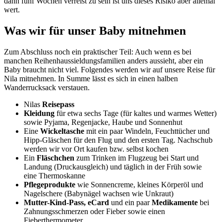
dann fünf Wochen verreist zu sein ist uns dieses Risiko aber allemal
wert.
Was wir für unser Baby mitnehmen
Zum Abschluss noch ein praktischer Teil: Auch wenn es bei
manchen Reihenhaussieldungsfamilien anders aussieht, aber ein
Baby braucht nicht viel. Folgendes werden wir auf unsere Reise für
Nila mitnehmen. In Summe lässt es sich in einen halben
Wanderrucksack verstauen.
Nilas
Reisepass
Kleidung
für etwa sechs Tage (für kaltes und warmes Wetter)
sowie Pyjama, Regenjacke, Haube und Sonnenhut
Eine
Wickeltasche
mit ein paar Windeln, Feuchttücher und
Hipp-Gläschen für den Flug und den ersten Tag. Nachschub
werden wir vor Ort kaufen bzw. selbst kochen
Ein
Fläschchen
zum Trinken im Flugzeug bei Start und
Landung (Druckausgleich) und täglich in der Früh sowie
eine Thermoskanne
Pflegeprodukte
wie Sonnencreme, kleines Körperöl und
Nagelschere (Babynägel wachsen wie Unkraut)
Mutter-Kind-Pass,
eCard
und ein paar
Medikamente
bei
Zahnungsschmerzen oder Fieber sowie einen
Fieberthermometer