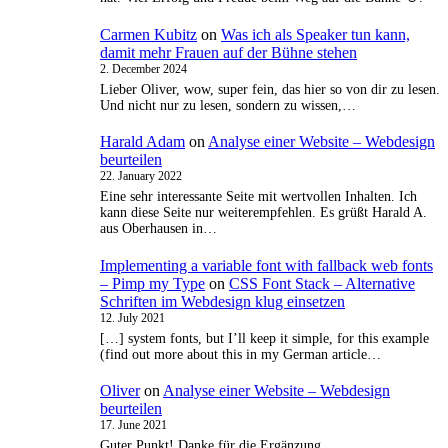
Carmen Kubitz
on
Was ich als Speaker tun kann,
damit mehr Frauen auf der Bühne stehen
2. December 2024
Lieber Oliver, wow, super fein, das hier so von dir zu lesen.
Und nicht nur zu lesen, sondern zu wissen,…
Harald Adam
on
Analyse einer Website – Webdesign
beurteilen
22. January 2022
Eine sehr interessante Seite mit wertvollen Inhalten. Ich
kann diese Seite nur weiterempfehlen. Es grüßt Harald A.
aus Oberhausen in…
Implementing a variable font with fallback web fonts
– Pimp my Type
on
CSS Font Stack – Alternative
Schriften im Webdesign klug einsetzen
12. July 2021
[…] system fonts, but I’ll keep it simple, for this example
(find out more about this in my German article…
Oliver
on
Analyse einer Website – Webdesign
beurteilen
17. June 2021
Guter Punkt! Danke für die Ergänzung.