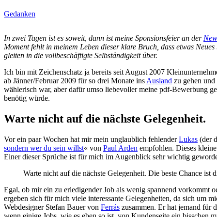
Gedanken
In zwei Tagen ist es soweit, dann ist meine Sponsionsfeier an der
New 
Moment fehlt in meinem Leben dieser klare Bruch, dass etwas Neues b
gleiten in die vollbeschäftigte Selbständigkeit über.
Ich bin mit Zeichenschatz ja bereits seit August 2007 Kleinunternehmer
ab Jänner/Februar 2009 für so drei Monate ins
Ausland
zu gehen und 
wählerisch war, aber dafür umso liebevoller meine pdf-Bewerbung ge
benötig würde.
Warte nicht auf die nächste Gelegenheit.
Vor ein paar Wochen hat mir mein unglaublich fehlender
Lukas
(der 
sondern wer du sein willst
« von
Paul Arden
empfohlen. Dieses kleine 
Einer dieser Sprüche ist für mich im Augenblick sehr wichtig geword
Warte nicht auf die nächste Gelegenheit. Die beste Chance ist di
Egal, ob mir ein zu erledigender Job als wenig spannend vorkommt o
ergeben sich für mich viele interessante Gelegenheiten, da sich um
Webdesigner Stefan Bauer von
Ferrás
zusammen. Er hat jemand für de
wenn einige Jobs, wie es eben so ist, von Kundenseite ein bisschen m