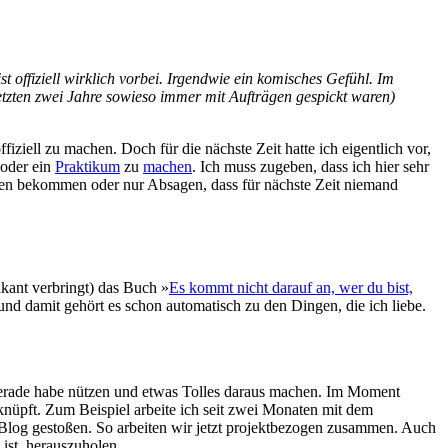
ist offiziell wirklich vorbei. Irgendwie ein komisches Gefühl. Im
etzten zwei Jahre sowieso immer mit Aufträgen gespickt waren)
fiziell zu machen. Doch für die nächste Zeit hatte ich eigentlich vor,
oder ein
Praktikum
zu
machen
. Ich muss zugeben, dass ich hier sehr
agen bekommen oder nur Absagen, dass für nächste Zeit niemand
ikant verbringt) das Buch »
Es kommt nicht darauf an, wer du bist,
und damit gehört es schon automatisch zu den Dingen, die ich liebe.
 gerade habe nützen und etwas Tolles daraus machen. Im Moment
nüpft. Zum Beispiel arbeite ich seit zwei Monaten mit dem
Blog gestoßen. So arbeiten wir jetzt projektbezogen zusammen. Auch
ist, herauszuholen.