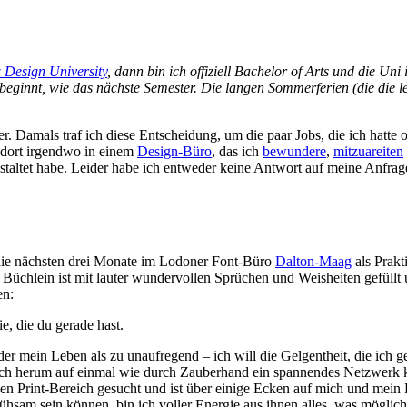
Design University
, dann bin ich offiziell Bachelor of Arts und die Uni 
eginnt, wie das nächste Semester. Die langen Sommerferien (die die l
. Damals traf ich diese Entscheidung, um die paar Jobs, die ich hatte of
dort irgendwo in einem
Design-Büro
, das ich
bewundere
,
mitzuareiten
staltet habe. Leider habe ich entweder keine Antwort auf meine Anfr
die nächsten drei Monate im Lodoner Font-Büro
Dalton-Maag
als Prakt
Büchlein ist mit lauter wundervollen Sprüchen und Weisheiten gefüllt 
en:
e, die du gerade hast.
der mein Leben als zu unaufregend – ich will die Gelgentheit, die ich
 mich herum auf einmal wie durch Zauberhand ein spannendes Netzwerk k
n Print-Bereich gesucht und ist über einige Ecken auf mich und mein 
ühsam sein können, bin ich voller Energie aus ihnen alles, was möglich 