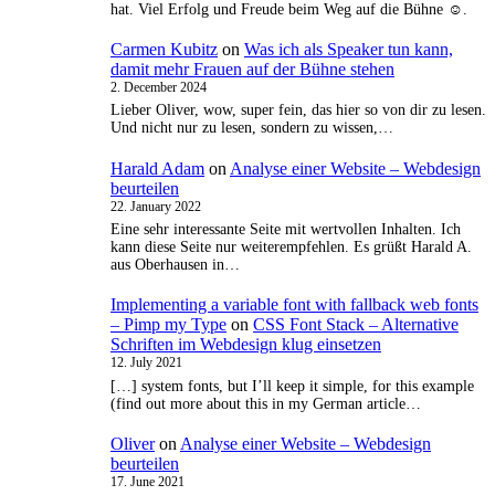
hat. Viel Erfolg und Freude beim Weg auf die Bühne ☺️.
Carmen Kubitz
on
Was ich als Speaker tun kann,
damit mehr Frauen auf der Bühne stehen
2. December 2024
Lieber Oliver, wow, super fein, das hier so von dir zu lesen.
Und nicht nur zu lesen, sondern zu wissen,…
Harald Adam
on
Analyse einer Website – Webdesign
beurteilen
22. January 2022
Eine sehr interessante Seite mit wertvollen Inhalten. Ich
kann diese Seite nur weiterempfehlen. Es grüßt Harald A.
aus Oberhausen in…
Implementing a variable font with fallback web fonts
– Pimp my Type
on
CSS Font Stack – Alternative
Schriften im Webdesign klug einsetzen
12. July 2021
[…] system fonts, but I’ll keep it simple, for this example
(find out more about this in my German article…
Oliver
on
Analyse einer Website – Webdesign
beurteilen
17. June 2021