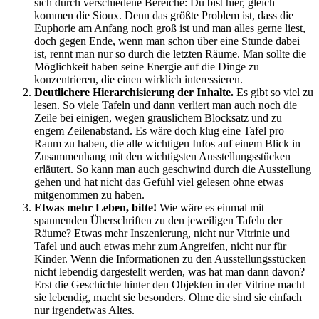
sich durch verschiedene Bereiche: Du bist hier, gleich
kommen die Sioux. Denn das größte Problem ist, dass die
Euphorie am Anfang noch groß ist und man alles gerne liest,
doch gegen Ende, wenn man schon über eine Stunde dabei
ist, rennt man nur so durch die letzten Räume. Man sollte die
Möglichkeit haben seine Energie auf die Dinge zu
konzentrieren, die einen wirklich interessieren.
Deutlichere Hierarchisierung der Inhalte.
Es gibt so viel zu
lesen. So viele Tafeln und dann verliert man auch noch die
Zeile bei einigen, wegen grauslichem Blocksatz und zu
engem Zeilenabstand. Es wäre doch klug eine Tafel pro
Raum zu haben, die alle wichtigen Infos auf einem Blick in
Zusammenhang mit den wichtigsten Ausstellungsstücken
erläutert. So kann man auch geschwind durch die Ausstellung
gehen und hat nicht das Gefühl viel gelesen ohne etwas
mitgenommen zu haben.
Etwas mehr Leben, bitte!
Wie wäre es einmal mit
spannenden Überschriften zu den jeweiligen Tafeln der
Räume? Etwas mehr Inszenierung, nicht nur Vitrinie und
Tafel und auch etwas mehr zum Angreifen, nicht nur für
Kinder. Wenn die Informationen zu den Ausstellungsstücken
nicht lebendig dargestellt werden, was hat man dann davon?
Erst die Geschichte hinter den Objekten in der Vitrine macht
sie lebendig, macht sie besonders. Ohne die sind sie einfach
nur irgendetwas Altes.