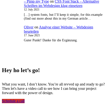
– Pimp my Type
on
CSS Font Stack – Alternative
Schriften im Webdesign klug einsetzen
12. July 2021
[…] system fonts, but I’ll keep it simple, for this example
(find out more about this in my German article…
Oliver
on
Analyse einer Website – Webdesign
beurteilen
17. June 2021
Guter Punkt! Danke für die Ergänzung.
Hey ho
let’s go!
What you want, I don’t know. You’re all revved up and ready to go?
Then let's have a video call to see how I can bring your project
forward with the power of design.
Schedule a call