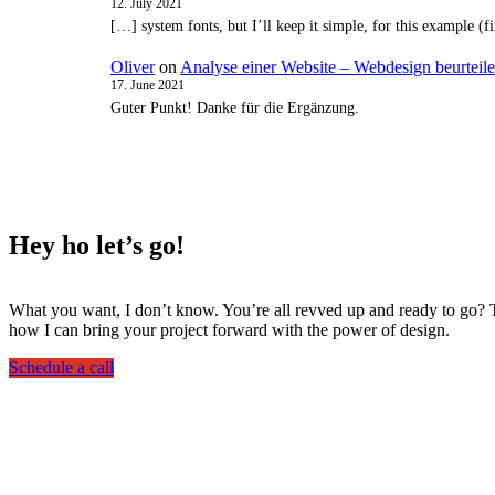
12. July 2021
[…] system fonts, but I’ll keep it simple, for this example 
Oliver
on
Analyse einer Website – Webdesign beurteil
17. June 2021
Guter Punkt! Danke für die Ergänzung.
Hey ho
let’s go!
What you want, I don’t know. You’re all revved up and ready to go? Th
how I can bring your project forward with the power of design.
Schedule a call