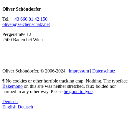
Oliver Schöndorfer
Tel.:
+43 660 81 42 150
oliver@zeichenschatz.net
Pergerstraße 12
2500 Baden bei Wien
LinkedIn
Pimp my Type
Oliver Schöndorfer, © 2006-2024 |
Impressum
|
Datenschutz
¶ No cookies or other horrible tracking crap. Nothing. The typeface
Bakemono
on this site was neither stretched, faux-bolded nor
harmed in any other way. Please
be good to type
.
Deutsch
English
Deutsch