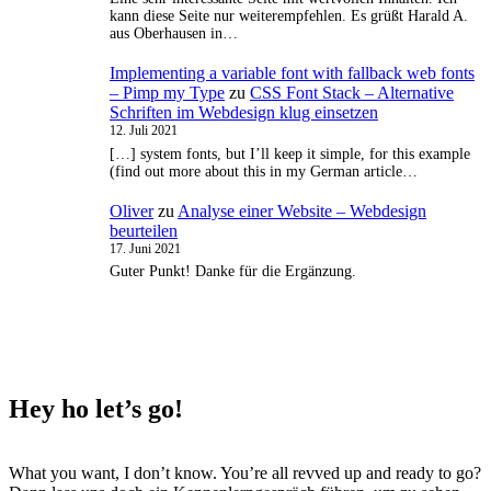
kann diese Seite nur weiterempfehlen. Es grüßt Harald A.
aus Oberhausen in…
Implementing a variable font with fallback web fonts
– Pimp my Type
zu
CSS Font Stack – Alternative
Schriften im Webdesign klug einsetzen
12. Juli 2021
[…] system fonts, but I’ll keep it simple, for this example
(find out more about this in my German article…
Oliver
zu
Analyse einer Website – Webdesign
beurteilen
17. Juni 2021
Guter Punkt! Danke für die Ergänzung.
Hey ho
let’s go!
What you want, I don’t know. You’re all revved up and ready to go?