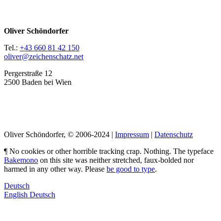
Oliver Schöndorfer
Tel.:
+43 660 81 42 150
oliver@zeichenschatz.net
Pergerstraße 12
2500 Baden bei Wien
LinkedIn
Pimp my Type
Oliver Schöndorfer, © 2006-2024 |
Impressum
|
Datenschutz
¶ No cookies or other horrible tracking crap. Nothing. The typeface
Bakemono
on this site was neither stretched, faux-bolded nor
harmed in any other way. Please
be good to type
.
Deutsch
English
Deutsch