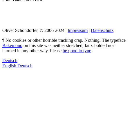
LinkedIn
Pimp my Type
Oliver Schöndorfer, © 2006-2024 |
Impressum
|
Datenschutz
¶ No cookies or other horrible tracking crap. Nothing. The typeface
Bakemono
on this site was neither stretched, faux-bolded nor
harmed in any other way. Please
be good to type
.
Deutsch
English
Deutsch