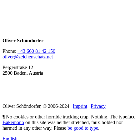
Oliver Schöndorfer
Phone:
+43 660 81 42 150
oliver@zeichenschatz.net
Pergerstraße 12
2500 Baden, Austria
LinkedIn
Pimp my Type
Oliver Schöndorfer, © 2006-2024 |
Imprint
|
Privacy
¶ No cookies or other horrible tracking crap. Nothing. The typeface
Bakemono
on this site was neither stretched, faux-bolded nor
harmed in any other way. Please
be good to type
.
English