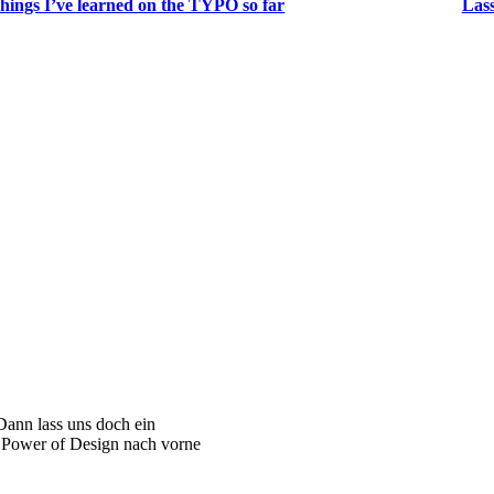
hings I’ve learned on the TYPO so far
Lass
Dann lass uns doch ein
r Power of Design nach vorne