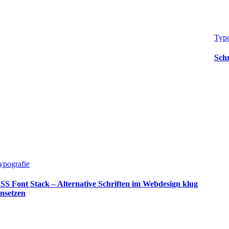
Typo
Sch
ypografie
SS Font Stack – Alternative Schriften im Webdesign klug
insetzen