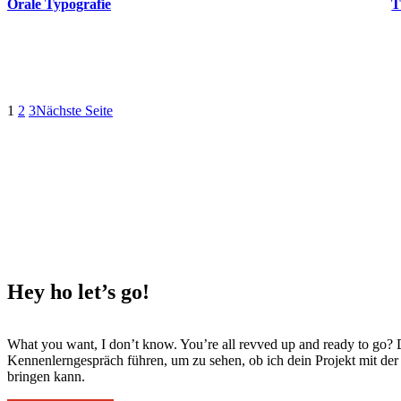
Orale Typografie
T
1
2
3
Nächste Seite
Hey ho
let’s go!
What you want, I don’t know. You’re all revved up and ready to go? 
Kennenlerngespräch führen, um zu sehen, ob ich dein Projekt mit de
bringen kann.