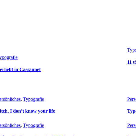
Typo
ypografie
11 t
erliebt in Cassannet
ersönliches
, 
Typografie
Pers
itch, I don’t know your life
Typo
ersönliches
, 
Typografie
Pers