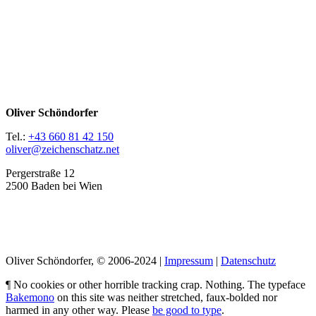
Oliver Schöndorfer
Tel.:
+43 660 81 42 150
oliver@zeichenschatz.net
Pergerstraße 12
2500 Baden bei Wien
LinkedIn
Pimp my Type
Oliver Schöndorfer, © 2006-2024 |
Impressum
|
Datenschutz
¶ No cookies or other horrible tracking crap. Nothing. The typeface
Bakemono
on this site was neither stretched, faux-bolded nor
harmed in any other way. Please
be good to type
.