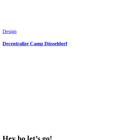
Design
Decentralize Camp Düsseldorf
Hey ho
let’s go!