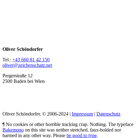
Oliver Schöndorfer
Tel.:
+43 660 81 42 150
oliver@zeichenschatz.net
Pergerstraße 12
2500 Baden bei Wien
LinkedIn
Pimp my Type
Oliver Schöndorfer, © 2006-2024 |
Impressum
|
Datenschutz
¶ No cookies or other horrible tracking crap. Nothing. The typeface
Bakemono
on this site was neither stretched, faux-bolded nor
harmed in any other way. Please
be good to type
.