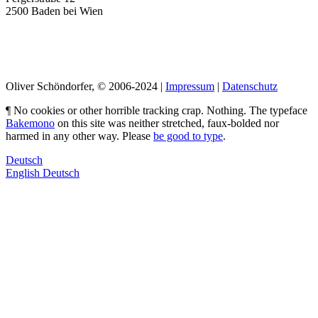
2500 Baden bei Wien
LinkedIn
Pimp my Type
Oliver Schöndorfer, © 2006-2024 |
Impressum
|
Datenschutz
¶ No cookies or other horrible tracking crap. Nothing. The typeface
Bakemono
on this site was neither stretched, faux-bolded nor
harmed in any other way. Please
be good to type
.
Deutsch
English
Deutsch