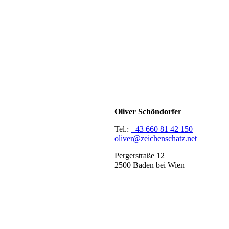
Oliver Schöndorfer
Tel.:
+43 660 81 42 150
oliver@zeichenschatz.net
Pergerstraße 12
2500 Baden bei Wien
LinkedIn
Pimp my Type