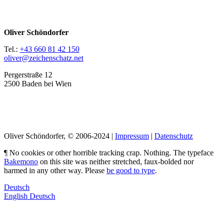
Oliver Schöndorfer
Tel.:
+43 660 81 42 150
oliver@zeichenschatz.net
Pergerstraße 12
2500 Baden bei Wien
LinkedIn
Pimp my Type
Oliver Schöndorfer, © 2006-2024 |
Impressum
|
Datenschutz
¶ No cookies or other horrible tracking crap. Nothing. The typeface
Bakemono
on this site was neither stretched, faux-bolded nor
harmed in any other way. Please
be good to type
.
Deutsch
English
Deutsch